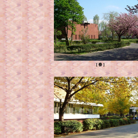
[ 春 ]