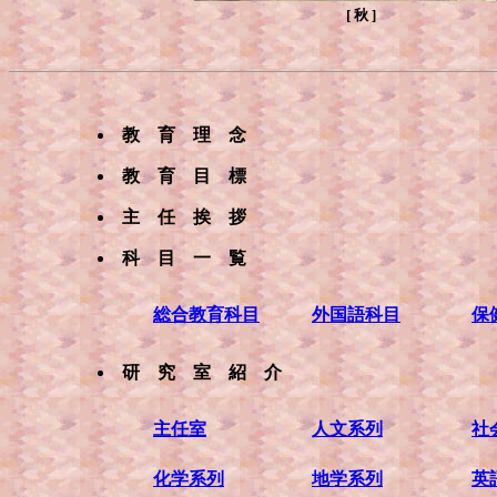
[ 秋 ]
教 育 理 念
教 育 目 標
主 任 挨 拶
科 目 一 覧
総合教育科目
外国語科目
保
研 究 室 紹 介
主任室
人文系列
社
化学系列
地学系列
英